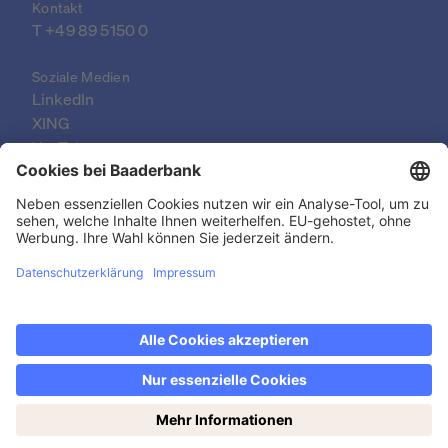
Kontakt
T 
+49 89 5150 0
Soziale Medien
LinkedIn
XING
YouTube
© 2026 Baader Bank AG
Impressum
Rechtliche Dokumente
Datenschutzerklärung
Rechtlicher Hinweis
Barrierefreiheit
Jetzt den Wochenendhandel entdecken: samstags
Kontakt & FAQ
von 14-19 Uhr!
Datenschutzeinstellungen