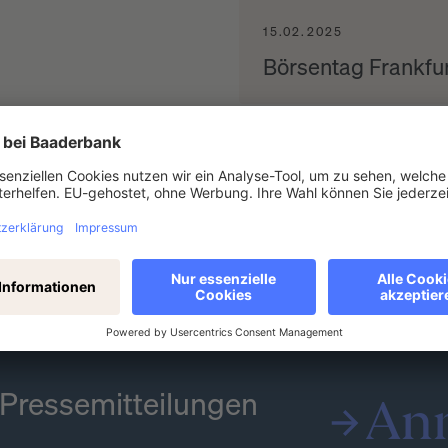
15.02.2025
Börsentag Frankfu
Weitere anzeigen
e Pressemitteilungen
An