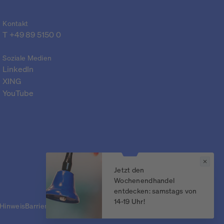
Kontakt
T 
+49 89 5150 0
Soziale Medien
LinkedIn
XING
YouTube
Jetzt den
Wochenendhandel
entdecken: samstags von
14-19 Uhr!
 Hinweis
Barrierefreiheit
Kontakt & FAQ
Datenschutzeinstellungen