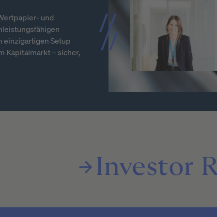
 Wertpapier- und
hleistungsfähigen
m einzigartigen Setup
 Kapitalmarkt – sicher,
Investor
R