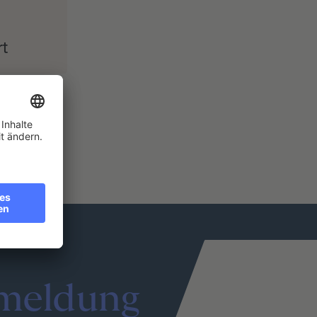
rt
meldung