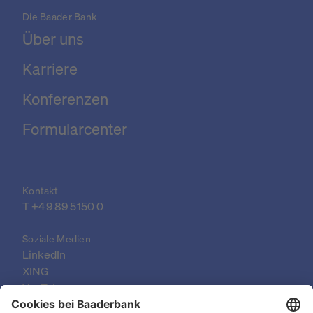
Die Baader Bank
Über uns
Karriere
Konferenzen
Formularcenter
Kontakt
T 
+49 89 5150 0
Soziale Medien
LinkedIn
XING
YouTube