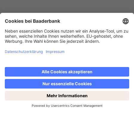
DIE BAADER BANK IST EIN FÜHRENDER PARTNER FÜR
Trading & Banking
Trading
Jetzt den Wochenendhandel entdecken: samstags von
14-19 Uhr!
Banking
Services