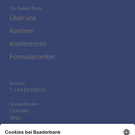
Die Baader Bank
Über uns
Karriere
Konferenzen
Formularcenter
Kontakt
T 
+49 89 5150 0
Soziale Medien
LinkedIn
XING
YouTube