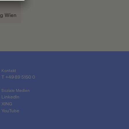
ag Wien
Kontakt
T 
+49 89 5150 0
Soziale Medien
LinkedIn
XING
YouTube