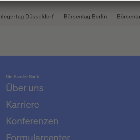
nlegertag Düsseldorf
Börsentag Berlin
Börsent
Die Baader Bank
Über uns
Karriere
Konferenzen
Formularcenter