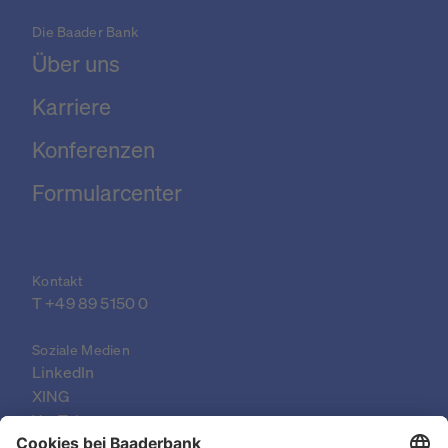
Die Baader Bank
Über uns
Karriere
Konferenzen
Formularcenter
Kontakt
T 
+49 89 5150 0
Soziale Medien
LinkedIn
XING
YouTube