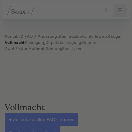
Navigation
Inhalt
Fußzeile
Kontakt & FAQ
Änderung Stammdaten
Konto & Depot
Login
Vollmacht
Kündigung
Depotübertragung
Steuern
Zwei-Faktor-Authentifizierung
Sonstiges
Vollmacht
Zurück zu allen FAQ-Themen