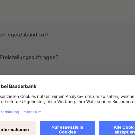
nterlegen/abändern?
Freistellungsauftrages?
ntragen?
rn erstattet, sobald ich einen Freistellungsauftrag ein
einigung einreichen?