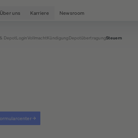
Über uns
Karriere
Newsroom
 & Depot
Login
Vollmacht
Kündigung
Depotübertragung
Steuern
ormularcenter