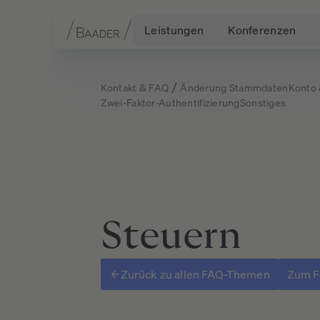
Leistungen
Konferenzen
Navigation
Inhalt
Fußzeile
Kontakt & FAQ
Änderung Stammdaten
Konto
Zwei-Faktor-Authentifizierung
Sonstiges
Steuern
Zurück zu allen FAQ-Themen
Zum F