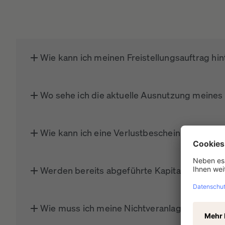
Wie kann ich meinen Freistellungsauftrag hi
Wo sehe ich die aktuelle Ausnutzung meines 
Wie kann ich eine Verlustbescheinigung bea
Werden bereits abgeführte Kapitalertragsteue
Wie muss ich meine Nichtveranlagungsbesch