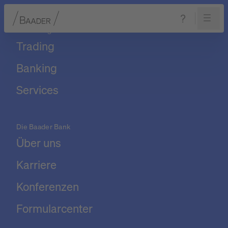
Unser Angebot
Trading
Navigation
Inhalt
Fußzeile
Banking
Services
Die Baader Bank
Über uns
Karriere
Konferenzen
Formularcenter