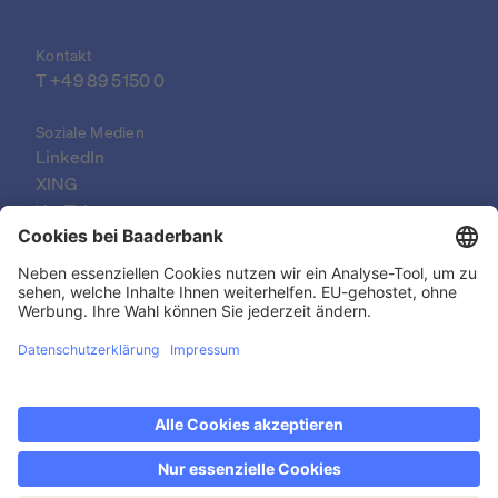
Kontakt
T 
+49 89 5150 0
Soziale Medien
LinkedIn
XING
YouTube
© 2026 Baader Bank AG
Impressum
Rechtliche Dokumente
Datenschutzerklärung
Rechtlicher Hinweis
Barrierefreiheit
Kontakt & FAQ