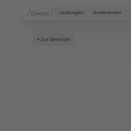
Leistungen
Konferenzen
Navigation
Inhalt
Fußzeile
Zur Übersicht
NEWS
Vier
kleine
für
Anleger