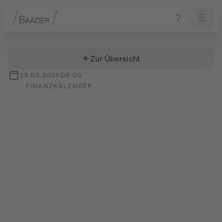
Navigation
Inhalt
Fußzeile
Zur Übersicht
28.05.2026
08:00
FINANZKALENDER
NEWS
Veröffentlichung
des
Geschäftsberichts
2025