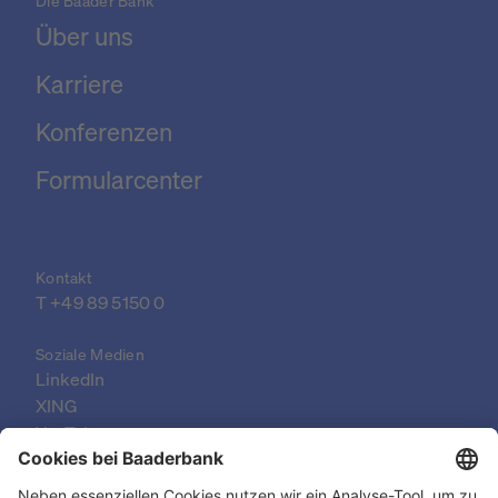
Die Baader Bank
Über uns
Karriere
Konferenzen
Formularcenter
Kontakt
T 
+49 89 5150 0
Soziale Medien
LinkedIn
XING
YouTube