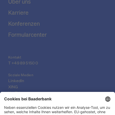
Über uns
Karriere
Konferenzen
Formularcenter
Kontakt
T 
+49 89 5150 0
Soziale Medien
LinkedIn
XING
YouTube