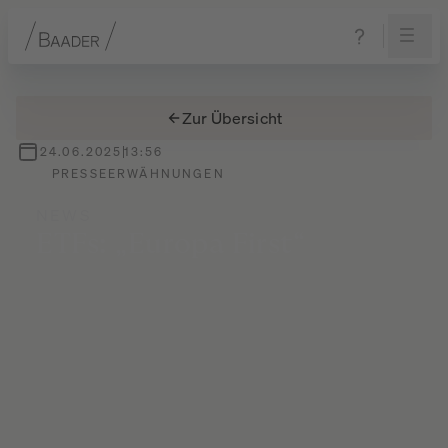
Navigation
Inhalt
Fußzeile
Zur Übersicht
24.06.2025
13:56
PRESSEERWÄHNUNGEN
NEWS
ETFs:
„Europa
First“