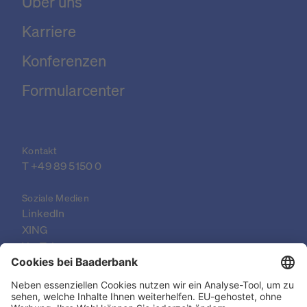
Über uns
Karriere
Konferenzen
Formularcenter
Kontakt
T 
+49 89 5150 0
Soziale Medien
LinkedIn
XING
YouTube