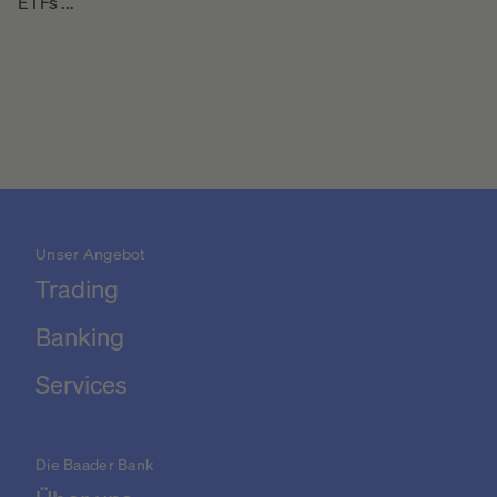
ETFs ...
Unser Angebot
Trading
Banking
Services
Die Baader Bank