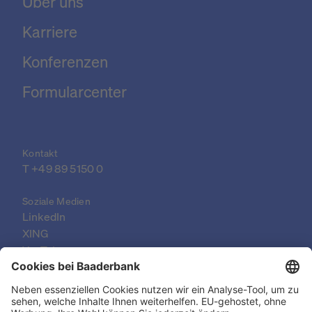
Über uns
Karriere
Konferenzen
Formularcenter
Kontakt
T 
+49 89 5150 0
Soziale Medien
LinkedIn
XING
YouTube