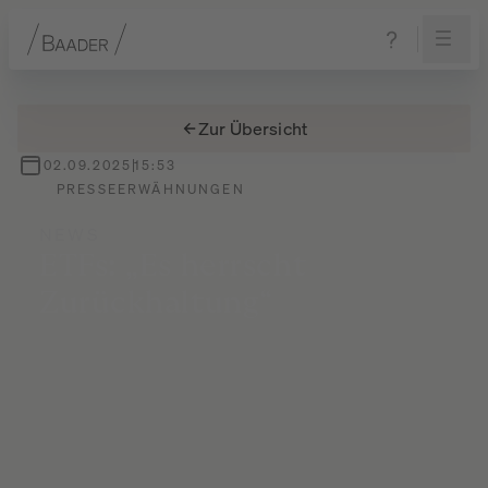
Navigation
Inhalt
Fußzeile
Zur Übersicht
02.09.2025
15:53
PRESSEERWÄHNUNGEN
NEWS
ETFs:
„Es
herrscht
Zurückhaltung“