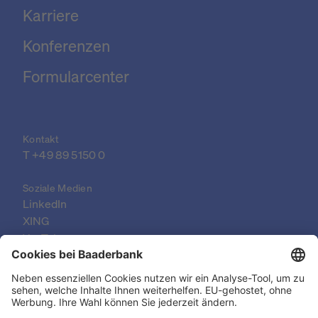
Karriere
Konferenzen
Formularcenter
Kontakt
T 
+49 89 5150 0
Soziale Medien
LinkedIn
XING
YouTube
© 2026 Baader Bank AG