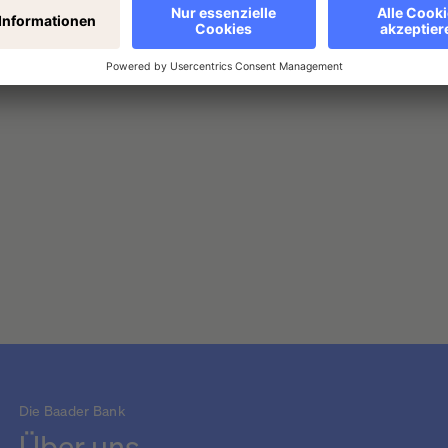
lobal chemical company, reported strong results for the secon
Die Baader Bank
Über uns