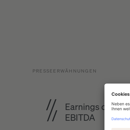
PRESSEERWÄHNUNGEN
Earnings call: W
EBITDA