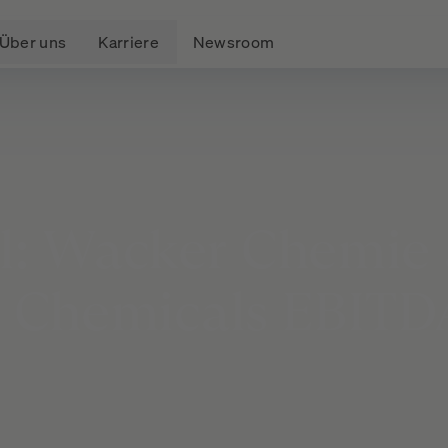
Über uns
Karriere
Newsroom
l:
Wacker
Chemie
n
Chemicals
EBITD