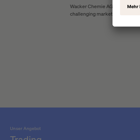
Wacker Chemie AG (WCH:GR), a g
challenging market ...
Unser Angebot
Trading