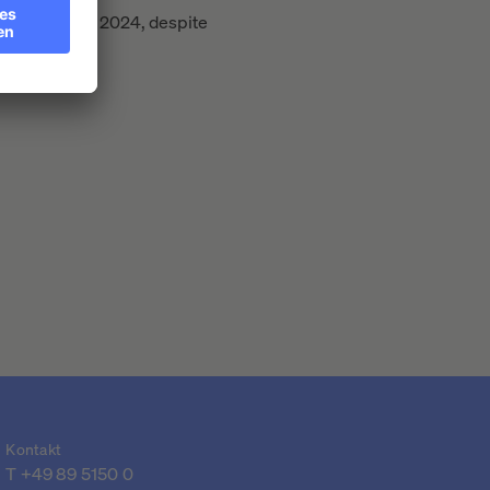
d quarter of 2024, despite
Kontakt
T 
+49 89 5150 0