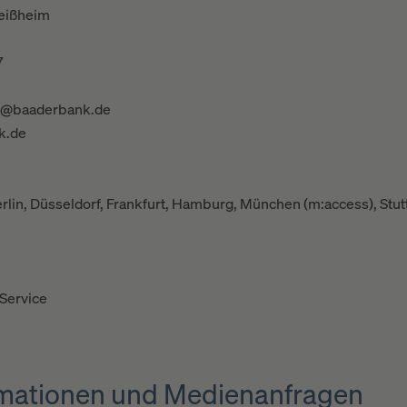
eißheim
7
s@baaderbank.de
k.de
erlin, Düsseldorf, Frankfurt, Hamburg, München (m:access), Stu
Service
ormationen und Medienanfragen