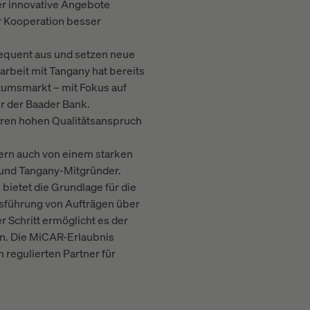
er innovative Angebote
 Kooperation besser
sequent aus und setzen neue
rbeit mit Tangany hat bereits
stumsmarkt – mit Fokus auf
er der Baader Bank.
ihren hohen Qualitätsanspruch
dern auch von einem starken
 und Tangany-Mitgründer.
bietet die Grundlage für die
usführung von Aufträgen über
 Schritt ermöglicht es der
en. Die MiCAR-Erlaubnis
 regulierten Partner für