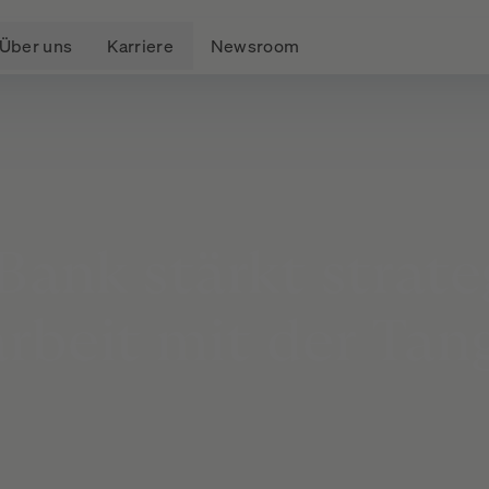
Über uns
Karriere
Newsroom
Bank
stärkt
strate
rbeit
mit
der
Tan