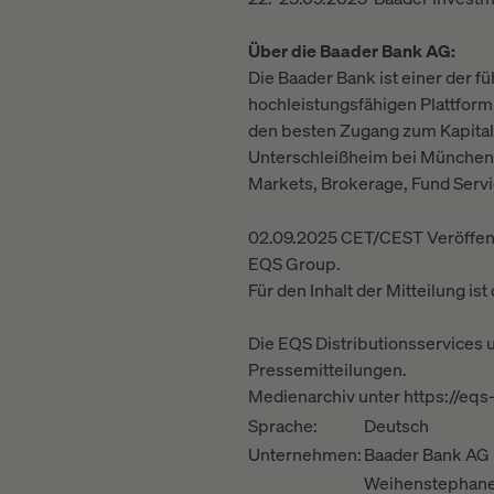
Über die Baader Bank AG:
Die Baader Bank ist einer der f
hochleistungsfähigen Plattform
den besten Zugang zum Kapitalma
Unterschleißheim bei München u
Markets, Brokerage, Fund Servi
02.09.2025 CET/CEST Veröffent
EQS Group.
Für den Inhalt der Mitteilung is
Die EQS Distributionsservices
Pressemitteilungen.
Medienarchiv unter https://eq
Sprache:
Deutsch
Unternehmen:
Baader Bank AG
Weihenstephaner