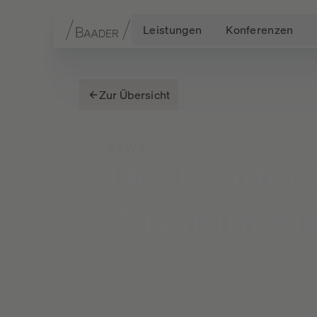
Leistungen
Konferenzen
Navigation
Inhalt
Fußzeile
Zur Übersicht
NEWS
Die
Baader
Zusammena