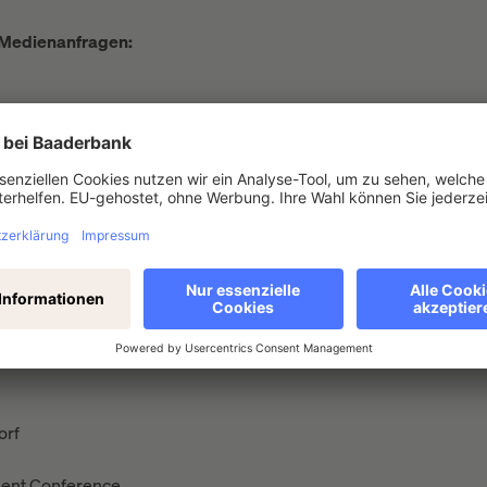
 Medienanfragen:
chland
orf
ment Conference