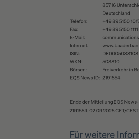
85716 Unterschl
Deutschland
Telefon:
+49 89 5150 101
Fax:
+49 89 5150 1111
E-Mail:
communication
Internet:
www.baaderban
ISIN:
DE0005088108
WKN:
508810
Börsen:
Freiverkehr in B
EQS News ID:
2191554
Ende der Mitteilung
EQS News-
2191554 02.09.2025 CET/CEST
Für weitere Inf