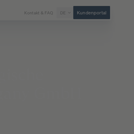
Kundenportal
Kontakt & FAQ
DE
gische
gany
GmbH