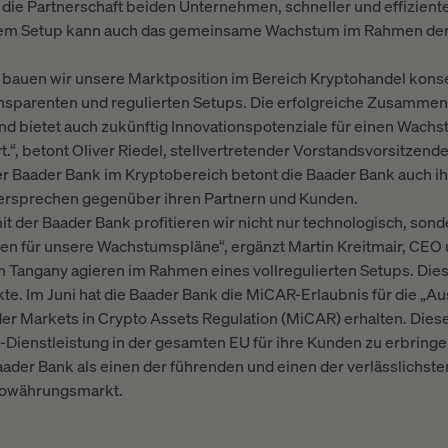
ie Partnerschaft beiden Unternehmen, schneller und effizient
esem Setup kann auch das gemeinsame Wachstum im Rahmen der
y bauen wir unsere Marktposition im Bereich Kryptohandel kon
ansparenten und regulierten Setups. Die erfolgreiche Zusammena
und bietet auch zukünftig Innovationspotenziale für einen Wach
“, betont Oliver Riedel, stellvertretender Vorstandsvorsitzend
der Baader Bank im Kryptobereich betont die Baader Bank auch 
versprechen gegenüber ihren Partnern und Kunden.
t der Baader Bank profitieren wir nicht nur technologisch, son
n für unsere Wachstumspläne“, ergänzt Martin Kreitmair, CEO
 Tangany agieren im Rahmen eines vollregulierten Setups. Dies 
e. Im Juni hat die Baader Bank die MiCAR-Erlaubnis für die „A
r Markets in Crypto Assets Regulation (MiCAR) erhalten. Dieser
Dienstleistung in der gesamten EU für ihre Kunden zu erbring
Baader Bank als einen der führenden und einen der verlässlichsten
towährungsmarkt.