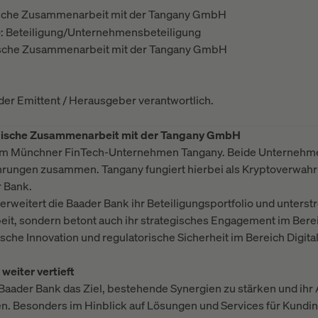
gische Zusammenarbeit mit der Tangany GmbH
): Beteiligung/Unternehmensbeteiligung
gische Zusammenarbeit mit der Tangany GmbH
t der Emittent / Herausgeber verantwortlich.
egische Zusammenarbeit mit der Tangany GmbH
h am Münchner FinTech-Unternehmen Tangany. Beide Unternehmen
rungen zusammen. Tangany fungiert hierbei als Kryptoverwahr-
r Bank.
rweitert die Baader Bank ihr Beteiligungsportfolio und unterstre
it, sondern betont auch ihr strategisches Engagement im Berei
che Innovation und regulatorische Sicherheit im Bereich Digita
eiter vertieft
e Baader Bank das Ziel, bestehende Synergien zu stärken und ih
n. Besonders im Hinblick auf Lösungen und Services für Kund