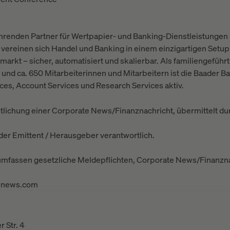
ührenden Partner für Wertpapier- und Banking-Dienstleistungen 
 vereinen sich Handel und Banking in einem einzigartigen Setu
rkt – sicher, automatisiert und skalierbar. Als familiengeführte
nd ca. 650 Mitarbeiterinnen und Mitarbeitern ist die Baader B
ces, Account Services und Research Services aktiv.
lichung einer Corporate News/Finanznachricht, übermittelt dur
t der Emittent / Herausgeber verantwortlich.
 umfassen gesetzliche Meldepflichten, Corporate News/Finanzn
s-news.com
 Str. 4