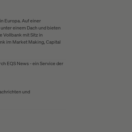
in Europa. Auf einer
p unter einem Dach und bieten
 Vollbank mit Sitz in
ank im Market Making, Capital
ch EQS News - ein Service der
achrichten und