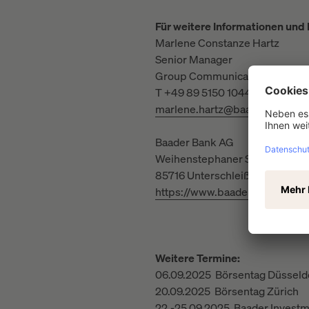
Für weitere Informationen und
Marlene Constanze Hartz
Senior Manager
Group Communication
T +49 89 5150 1044
marlene.hartz@baaderbank.de
Baader Bank AG
Weihenstephaner Straße 4
85716 Unterschleißheim, Deuts
https://www.baaderbank.de
Weitere Termine:
06.09.2025 Börsentag Düsseld
20.09.2025 Börsentag Zürich
22.-25.09.2025 Baader Invest