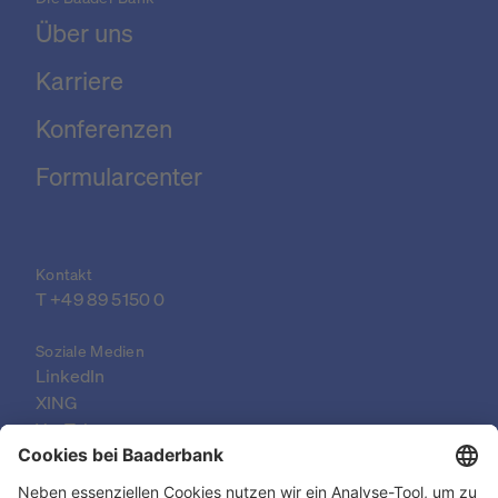
Über uns
Karriere
Konferenzen
Formularcenter
Kontakt
T 
+49 89 5150 0
Soziale Medien
LinkedIn
XING
YouTube