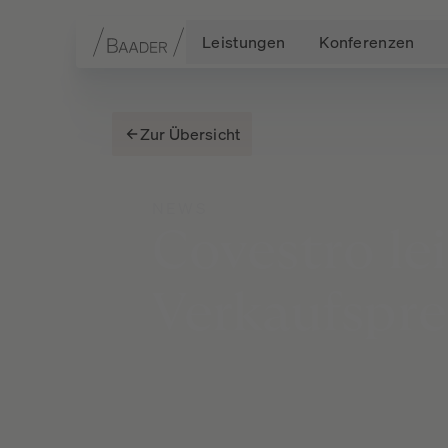
Leistungen
Konferenzen
Navigation
Inhalt
Fußzeile
Zur Übersicht
NEWS
Covestro
le
Verkaufspre