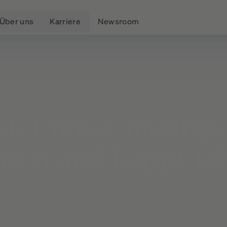
Über uns
Karriere
Newsroom
idet
unter
niedrig
isen
und
kappt
Ja