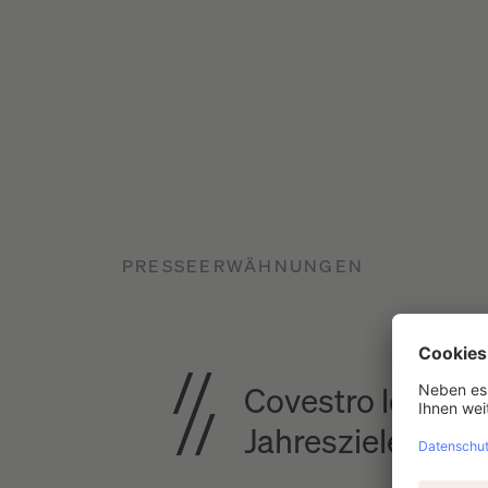
PRESSEERWÄHNUNGEN
Covestro leidet 
Jahresziele