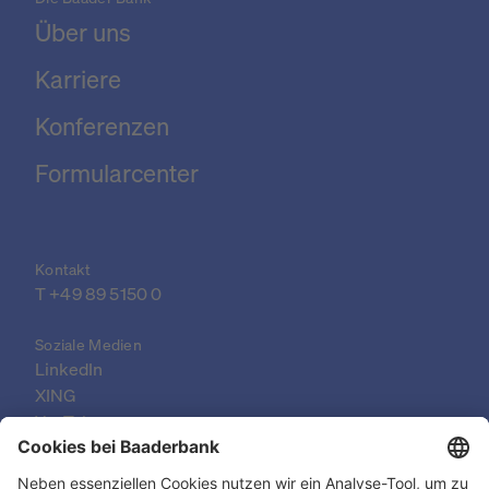
Über uns
Karriere
Konferenzen
Formularcenter
Kontakt
T 
+49 89 5150 0
Soziale Medien
LinkedIn
XING
YouTube