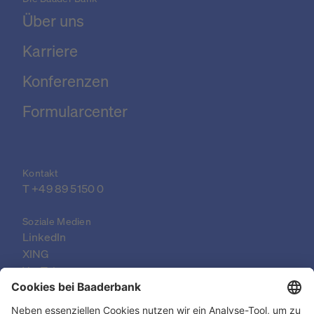
Über uns
Karriere
Konferenzen
Formularcenter
Kontakt
T 
+49 89 5150 0
Soziale Medien
LinkedIn
XING
YouTube