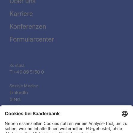
Über uns
Karriere
Konferenzen
Formularcenter
Kontakt
T 
+49 89 5150 0
Soziale Medien
LinkedIn
XING
YouTube