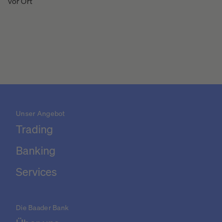
vor Ort
Unser Angebot
Trading
Banking
Services
Die Baader Bank