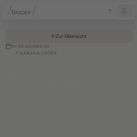
Navigation
Inhalt
Fußzeile
Zur Übersicht
21.09.2026
08:00
FINANZKALENDER
NEWS
Baader
Investment
Conference
2026