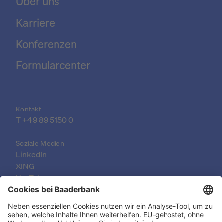
Über uns
Karriere
Konferenzen
Formularcenter
Kontakt
T 
+49 89 5150 0
Soziale Medien
LinkedIn
XING
YouTube