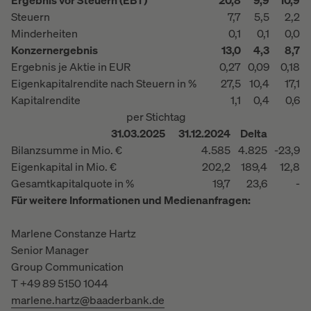
Ergebnis vor Steuern (EBT)
20,8
9,9
10,9
Steuern
7,7
5,5
2,2
Minderheiten
0,1
0,1
0,0
Konzernergebnis
13,0
4,3
8,7
Ergebnis je Aktie in EUR
0,27
0,09
0,18
Eigenkapitalrendite nach Steuern in %
27,5
10,4
17,1
Kapitalrendite
1,1
0,4
0,6
per Stichtag
31.03.2025
31.12.2024
Delta
Bilanzsumme in Mio. €
4.585
4.825
-23,9
Eigenkapital in Mio. €
202,2
189,4
12,8
Gesamtkapitalquote in %
19,7
23,6
-
Für weitere Informationen und Medienanfragen:
Marlene Constanze Hartz
Senior Manager
Group Communication
T +49 89 5150 1044
marlene.hartz@baaderbank.de