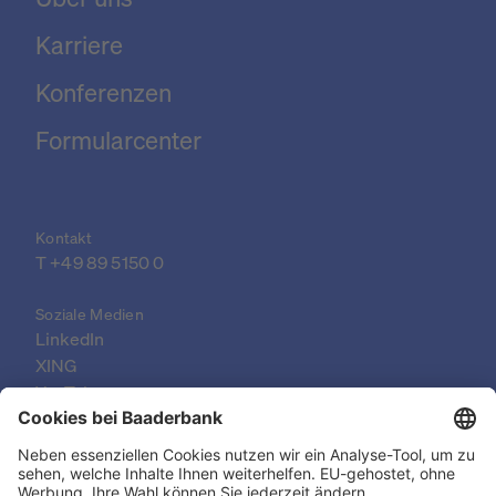
Karriere
Konferenzen
Formularcenter
Kontakt
T 
+49 89 5150 0
Soziale Medien
LinkedIn
XING
YouTube