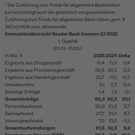
¹ Die Zuführung zum Fonds für allgemeine Bankrisiken
berücksichtigt auch die gesetzlich vorgeschriebene
Zuführung zum Fonds für allgemeine Bankrisiken gem. §
340 e) HGB zum Jahresende.
Kennzahlenübersicht Baader Bank Konzern Q1 2025
1. Quartal
(01.01.-31.03.)
in Mio. €
2025
2024
Delta
Ergebnis aus Zinsgeschäft
11,4
11,0
0,4
Ergebnis aus Provisionsgeschäft
32,8
30,2
2,5
Ergebnis aus Handelsgeschäft
33,7
17,0
16,7
Umsatzerlöse
3,1
2,7
0,4
Sonstige Erträge
1,4
1,3
0,1
Gesamterträge
82,3
62,2
20,1
Personalaufwand
26,9
21,2
5,7
Sachaufwand
27,7
21,0
6,7
Vorsorgeaufwand
7,0
10,2
-3,2
Gesamtaufwendungen
61,5
52,3
9,2