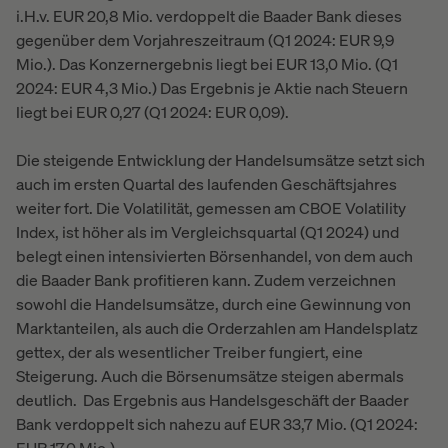
i.H.v. EUR 20,8 Mio. verdoppelt die Baader Bank dieses
gegenüber dem Vorjahreszeitraum (Q1 2024: EUR 9,9
Mio.). Das Konzernergebnis liegt bei EUR 13,0 Mio. (Q1
2024: EUR 4,3 Mio.) Das Ergebnis je Aktie nach Steuern
liegt bei EUR 0,27 (Q1 2024: EUR 0,09).
Die steigende Entwicklung der Handelsumsätze setzt sich
auch im ersten Quartal des laufenden Geschäftsjahres
weiter fort. Die Volatilität, gemessen am CBOE Volatility
Index, ist höher als im Vergleichsquartal (Q1 2024) und
belegt einen intensivierten Börsenhandel, von dem auch
die Baader Bank profitieren kann. Zudem verzeichnen
sowohl die Handelsumsätze, durch eine Gewinnung von
Marktanteilen, als auch die Orderzahlen am Handelsplatz
gettex, der als wesentlicher Treiber fungiert, eine
Steigerung. Auch die Börsenumsätze steigen abermals
deutlich. Das Ergebnis aus Handelsgeschäft der Baader
Bank verdoppelt sich nahezu auf EUR 33,7 Mio. (Q1 2024: