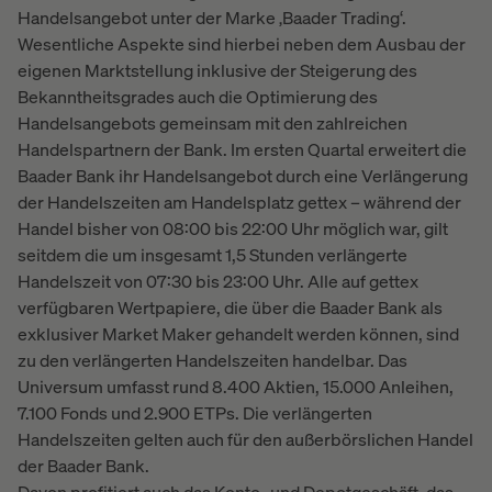
Handelsangebot unter der Marke ‚Baader Trading‘.
Wesentliche Aspekte sind hierbei neben dem Ausbau der
eigenen Marktstellung inklusive der Steigerung des
Bekanntheitsgrades auch die Optimierung des
Handelsangebots gemeinsam mit den zahlreichen
Handelspartnern der Bank. Im ersten Quartal erweitert die
Baader Bank ihr Handelsangebot durch eine Verlängerung
der Handelszeiten am Handelsplatz gettex – während der
Handel bisher von 08:00 bis 22:00 Uhr möglich war, gilt
seitdem die um insgesamt 1,5 Stunden verlängerte
Handelszeit von 07:30 bis 23:00 Uhr. Alle auf gettex
verfügbaren Wertpapiere, die über die Baader Bank als
exklusiver Market Maker gehandelt werden können, sind
zu den verlängerten Handelszeiten handelbar. Das
Universum umfasst rund 8.400 Aktien, 15.000 Anleihen,
7.100 Fonds und 2.900 ETPs. Die verlängerten
Handelszeiten gelten auch für den außerbörslichen Handel
der Baader Bank.