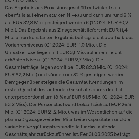
EUR 17,0 Mio.).
Das Ergebnis aus Provisionsgeschäft entwickelt sich
ebenfalls auf einem starken Niveau und kann um rund 8 %
auf EUR 32,8 Mio. gesteigert werden (Q1 2024: EUR 30,2
Mio.). Das Ergebnis aus Zinsgeschäft liefert mit EUR 11,4
Mio. einen konstanten Ergebnisbeitrag leicht oberhalb des
Vorjahresniveaus (Q1 2024: EUR 11,0 Mio.). Die
Umsatzerlöse liegen mit EUR 3,1 Mio. auf einem leicht
erhöhten Niveau (Q1 2024: EUR 2,7 Mio.). Die
Gesamterträge liegen somit bei EUR 82,3 Mio. (Q1 2024:
EUR 62,2 Mio.) und können um 32 % gesteigert werden.
Demgegenüber steigen die Gesamtaufwendungen im
ersten Quartal des laufenden Geschäftsjahres deutlich
unterproportional um 18 % auf EUR 61,5 Mio. (Q1 2024: EUR
52,3 Mio.). Der Personalaufwand beläuft sich auf EUR 26,9
Mio. (Q1 2024: EUR 21,2 Mio.), was im Wesentlichen auf die
planmäßig ausgeweiteten Mitarbeiterkapazitäten und die
variablen Vergütungsbestandteile für das laufende
Geschäftsjahr zurückzuführen ist. Per 31.03.2025 beträgt