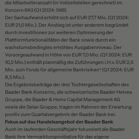
die Mitarbeiteranzahl (in Vollzeitstellen gerechnet) im
Konzern 643 (Q1 2024: 566).
Der Sachaufwand erhöht sich auf EUR 27,7 Mio. (Q1 2024:
EUR 21,0 Mio.). Der Anstieg ist unter anderem begründet
durch Investitionen zur weiteren Optimierung der
Plattformfunktionalitäten der Bank sowie durch ein
wachstumsbedingtes erhöhtes Ausgabenniveau. Der
Vorsorgeaufwand in Höhe von EUR 7,0 Mio. (Q1 2024: EUR
10,2 Mio.) enthält planmäßig die Zuführungen i.H.v. EUR 2,5
Mio. zum Fonds für allgemeine Bankrisiken¹ (Q1 2024: EUR
8,5 Mio.).
Die Ergebnisbeiträge der drei Tochtergesellschaften des
Baader Bank Konzerns, die schweizerische Baader Helvea
Gruppe, die Baader & Heins Capital Management AG
sowie die Selan Gruppe, tragen im Rahmen der Erwartung
positiv zum Quartalsergebnis der Baader Bank bei.
Fokus auf das Handelsangebot der Baader Bank
Auch im laufenden Geschäftsjahr fokussiert die Baader
Bank ihre Vermarktungsinitiative für das eigene