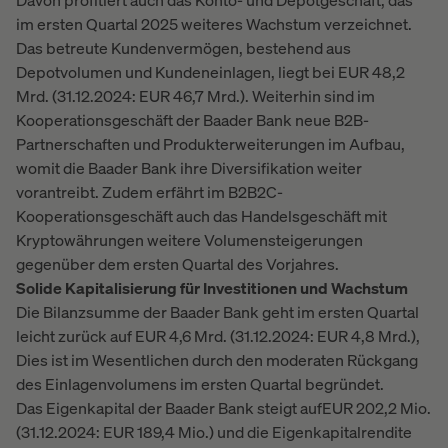
Davon profitiert auch das Konto- und Depotgeschäft, das
im ersten Quartal 2025 weiteres Wachstum verzeichnet.
Das betreute Kundenvermögen, bestehend aus
Depotvolumen und Kundeneinlagen, liegt bei EUR 48,2
Mrd. (31.12.2024: EUR 46,7 Mrd.). Weiterhin sind im
Kooperationsgeschäft der Baader Bank neue B2B-
Partnerschaften und Produkterweiterungen im Aufbau,
womit die Baader Bank ihre Diversifikation weiter
vorantreibt. Zudem erfährt im B2B2C-
Kooperationsgeschäft auch das Handelsgeschäft mit
Kryptowährungen weitere Volumensteigerungen
gegenüber dem ersten Quartal des Vorjahres.
Solide Kapitalisierung für Investitionen und Wachstum
Die Bilanzsumme der Baader Bank geht im ersten Quartal
leicht zurück auf EUR 4,6 Mrd. (31.12.2024: EUR 4,8 Mrd.),
Dies ist im Wesentlichen durch den moderaten Rückgang
des Einlagenvolumens im ersten Quartal begründet.
Das Eigenkapital der Baader Bank steigt aufEUR 202,2 Mio.
(31.12.2024: EUR 189,4 Mio.) und die Eigenkapitalrendite