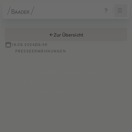
Navigation
Inhalt
Fußzeile
Zur Übersicht
19.08.2024
08:56
PRESSEERWÄHNUNGEN
NEWS
Baader
Bank
und
sino
verlängern
Zusammenarbeit