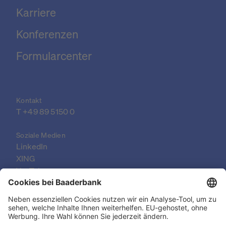
Karriere
Konferenzen
Formularcenter
Kontakt
T 
+49 89 5150 0
Soziale Medien
LinkedIn
XING
YouTube
© 2026 Baader Bank AG