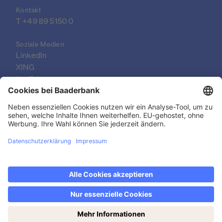
Kontakt
T 
+49 89 5150 0
Soziale Medien
LinkedIn
XING
YouTube
© 2026 Baader Bank AG
Impressum
Rechtliche Dokumente
Datenschutzerklärung
Rechtlicher Hinweis
Barrierefreiheit
Jetzt den Wochenendhandel entdecken: samstags
Kontakt & FAQ
von 14-19 Uhr!
Datenschutzeinstellungen