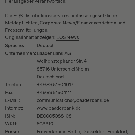
Herausgeber verantwortlich.
Die EQS Distributionsservices umfassen gesetzliche
Meldepflichten, Corporate News/Finanznachrichten und
Pressemitteilungen.
Originalinhalt anzeigen:
EQS News
Sprache:
Deutsch
Unternehmen:
Baader Bank AG
Weihenstephaner Str. 4
85716 Unterschleißheim
Deutschland
Telefon:
+49 89 5150 1017
Fax:
+49 89 5150 1111
E-Mail:
communications@baaderbank.de
Internet:
www.baaderbank.de
ISIN:
DE0005088108
WKN:
508810
Börsen:
Freiverkehr in Berlin, Düsseldorf, Frankfurt,