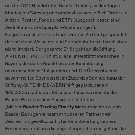
und im OTC-Handel über Baader Trading an den Tagen
Montag bis Samstag und umfasst ausschließlich Orders in
Aktien, Renten, Fonds und ETFs (ausgeschlossen sind
Zertifikate sowie Sparplan-Ausführungen).
Für jeden qualifizierten Trade werden 25 Cent gespendet –
der auf diese Weise erzielte Spendenbetrag ist nach oben
nicht limitiert. Der gesamte Erlös geht an dieStiftung
ANTENNE BAYERN hilft. Diese unterstützt Menschen in
Bayern, die durch Krankheit oder Behinderung
unverschuldet in Not geraten sind. Die Übergabe der
gesammelten Spenden ist im Zuge des Spendentags der
Stiftung ANTENNE BAYERN hilft geplant, der am
19.12.2025 stattfindet. Mit dieser Initiative möchte die
Baader Bank soziales Engagement fördern.
„Mit der
Baader Trading Charity Week
möchten wir als
Baader Bank gemeinsam mit unseren Partnern ein
Zeichen für gesellschaftliche Verantwortung setzen.
Besonders freut uns die enge Kooperation mit gettex, die