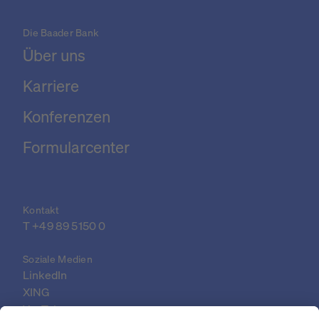
Die Baader Bank
Über uns
Karriere
Konferenzen
Formularcenter
Kontakt
T 
+49 89 5150 0
Soziale Medien
LinkedIn
XING
YouTube