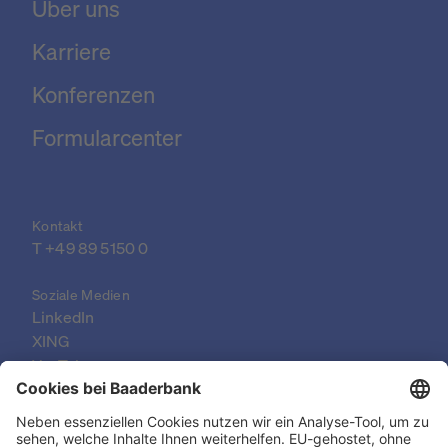
Über uns
Karriere
Konferenzen
Formularcenter
Kontakt
T 
+49 89 5150 0
Soziale Medien
LinkedIn
XING
YouTube