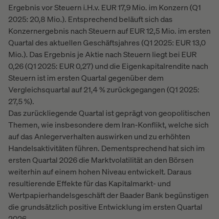
Ergebnis vor Steuern i.H.v. EUR 17,9 Mio. im Konzern (Q1
2025: 20,8 Mio.). Entsprechend beläuft sich das
Konzernergebnis nach Steuern auf EUR 12,5 Mio. im ersten
Quartal des aktuellen Geschäftsjahres (Q1 2025: EUR 13,0
Mio.). Das Ergebnis je Aktie nach Steuern liegt bei EUR
0,26 (Q1 2025: EUR 0,27) und die Eigenkapitalrendite nach
Steuern ist im ersten Quartal gegenüber dem
Vergleichsquartal auf 21,4 % zurückgegangen (Q1 2025:
27,5 %).
Das zurückliegende Quartal ist geprägt von geopolitischen
Themen, wie insbesondere dem Iran-Konflikt, welche sich
auf das Anlegerverhalten auswirken und zu erhöhten
Handelsaktivitäten führen. Dementsprechend hat sich im
ersten Quartal 2026 die Marktvolatilität an den Börsen
weiterhin auf einem hohen Niveau entwickelt. Daraus
resultierende Effekte für das Kapitalmarkt- und
Wertpapierhandelsgeschäft der Baader Bank begünstigen
die grundsätzlich positive Entwicklung im ersten Quartal
2026.