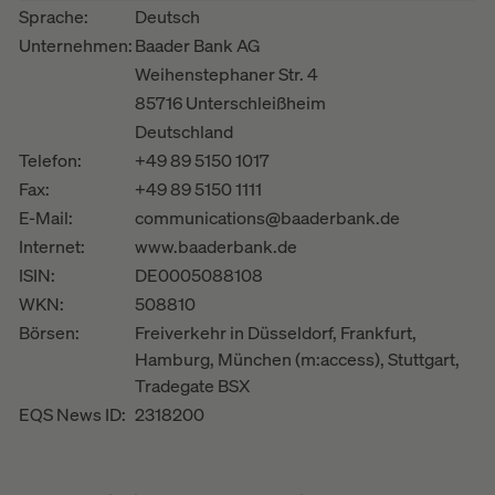
Sprache:
Deutsch
Unternehmen:
Baader Bank AG
Weihenstephaner Str. 4
85716 Unterschleißheim
Deutschland
Telefon:
+49 89 5150 1017
Fax:
+49 89 5150 1111
E-Mail:
communications@baaderbank.de
Internet:
www.baaderbank.de
ISIN:
DE0005088108
WKN:
508810
Börsen:
Freiverkehr in Düsseldorf, Frankfurt,
Hamburg, München (m:access), Stuttgart,
Tradegate BSX
EQS News ID:
2318200