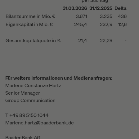
per Stichtag
31.03.2026
31.12.2025
Delta
Bilanzsumme in Mio. €
3.671
3.235
436
Eigenkapital in Mio. €
245,4
232,9
12,6
Gesamtkapitalquote in %
21,4
22,29
-
Für weitere Informationen und Medienanfragen:
Marlene Constanze Hartz
Senior Manager
Group Communication
T +49 89 5150 1044
Marlene.hartz@baaderbank.de
Baader Bank AG