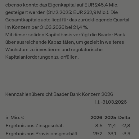
ebenso konnte das Eigenkapital auf EUR 245,4 Mio.
gesteigert werden (31.12.2025: EUR 232,9 Mio.). Die
Gesamtkapitalquote liegt für das zurückliegende Quartal
im Konzern per 31.03.2026 bei 21,4 %.
Mit dieser soliden Kapitalbasis verfügt die Baader Bank
über ausreichende Kapazitäten, um gezielt in weiteres
Wachstum zu investieren und regulatorische
Kapitalanforderungen zu erfüllen.
Kennzahlenübersicht Baader Bank Konzern 2026
1.1.-31.03.2026
in Mio. €
2026
2025
Delta
Ergebnis aus Zinsgeschäft
8,5
11,4
-2,8
Ergebnis aus Provisionsgeschäft
29,2
33,1
-3,9