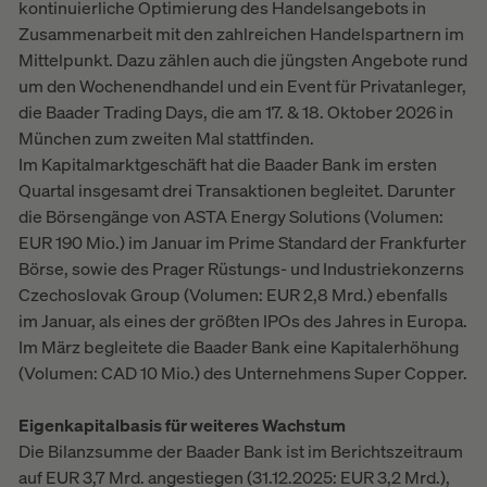
kontinuierliche Optimierung des Handelsangebots in
Zusammenarbeit mit den zahlreichen Handelspartnern im
Mittelpunkt. Dazu zählen auch die jüngsten Angebote rund
um den Wochenendhandel und ein Event für Privatanleger,
die Baader Trading Days, die am 17. & 18. Oktober 2026 in
München zum zweiten Mal stattfinden.
Im Kapitalmarktgeschäft hat die Baader Bank im ersten
Quartal insgesamt drei Transaktionen begleitet. Darunter
die Börsengänge von ASTA Energy Solutions (Volumen:
EUR 190 Mio.) im Januar im Prime Standard der Frankfurter
Börse, sowie des Prager Rüstungs- und Industriekonzerns
Czechoslovak Group (Volumen: EUR 2,8 Mrd.) ebenfalls
im Januar, als eines der größten IPOs des Jahres in Europa.
Im März begleitete die Baader Bank eine Kapitalerhöhung
(Volumen: CAD 10 Mio.) des Unternehmens Super Copper.
Eigenkapitalbasis für weiteres Wachstum
Die Bilanzsumme der Baader Bank ist im Berichtszeitraum
auf EUR 3,7 Mrd. angestiegen (31.12.2025: EUR 3,2 Mrd.),