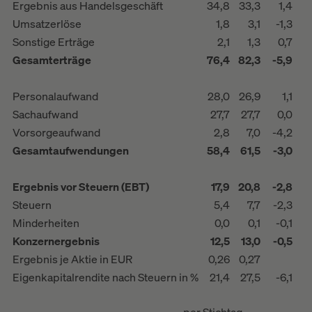
Ergebnis aus Handelsgeschäft
34,8
33,3
1,4
Umsatzerlöse
1,8
3,1
-1,3
Sonstige Erträge
2,1
1,3
0,7
Gesamterträge
76,4
82,3
-5,9
Personalaufwand
28,0
26,9
1,1
Sachaufwand
27,7
27,7
0,0
Vorsorgeaufwand
2,8
7,0
-4,2
Gesamtaufwendungen
58,4
61,5
-3,0
Ergebnis vor Steuern (EBT)
17,9
20,8
-2,8
Steuern
5,4
7,7
-2,3
Minderheiten
0,0
0,1
-0,1
Konzernergebnis
12,5
13,0
-0,5
Ergebnis je Aktie in EUR
0,26
0,27
Eigenkapitalrendite nach Steuern in %
21,4
27,5
-6,1