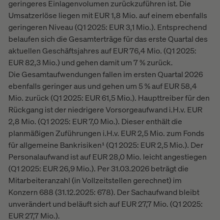
geringeres Einlagenvolumen zurückzuführen ist. Die
Umsatzerlöse liegen mit EUR 1,8 Mio. auf einem ebenfalls
geringeren Niveau (Q1 2025: EUR 3,1 Mio.). Entsprechend
belaufen sich die Gesamterträge für das erste Quartal des
aktuellen Geschäftsjahres auf EUR 76,4 Mio. (Q1 2025:
EUR 82,3 Mio.) und gehen damit um 7 % zurück.
Die Gesamtaufwendungen fallen im ersten Quartal 2026
ebenfalls geringer aus und gehen um 5 % auf EUR 58,4
Mio. zurück (Q1 2025: EUR 61,5 Mio.). Haupttreiber für den
Rückgang ist der niedrigere Vorsorgeaufwand i.H.v. EUR
2,8 Mio. (Q1 2025: EUR 7,0 Mio.). Dieser enthält die
planmäßigen Zuführungen i.H.v. EUR 2,5 Mio. zum Fonds
für allgemeine Bankrisiken¹ (Q1 2025: EUR 2,5 Mio.). Der
Personalaufwand ist auf EUR 28,0 Mio. leicht angestiegen
(Q1 2025: EUR 26,9 Mio.). Per 31.03.2026 beträgt die
Mitarbeiteranzahl (in Vollzeitstellen gerechnet) im
Konzern 688 (31.12.2025: 678). Der Sachaufwand bleibt
unverändert und beläuft sich auf EUR 27,7 Mio. (Q1 2025:
EUR 27,7 Mio.).