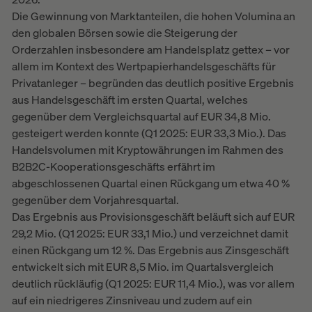
Die Gewinnung von Marktanteilen, die hohen Volumina an
den globalen Börsen sowie die Steigerung der
Orderzahlen insbesondere am Handelsplatz gettex – vor
allem im Kontext des Wertpapierhandelsgeschäfts für
Privatanleger – begründen das deutlich positive Ergebnis
aus Handelsgeschäft im ersten Quartal, welches
gegenüber dem Vergleichsquartal auf EUR 34,8 Mio.
gesteigert werden konnte (Q1 2025: EUR 33,3 Mio.). Das
Handelsvolumen mit Kryptowährungen im Rahmen des
B2B2C-Kooperationsgeschäfts erfährt im
abgeschlossenen Quartal einen Rückgang um etwa 40 %
gegenüber dem Vorjahresquartal.
Das Ergebnis aus Provisionsgeschäft beläuft sich auf EUR
29,2 Mio. (Q1 2025: EUR 33,1 Mio.) und verzeichnet damit
einen Rückgang um 12 %. Das Ergebnis aus Zinsgeschäft
entwickelt sich mit EUR 8,5 Mio. im Quartalsvergleich
deutlich rückläufig (Q1 2025: EUR 11,4 Mio.), was vor allem
auf ein niedrigeres Zinsniveau und zudem auf ein