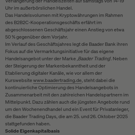
Verlängerung der Handelszeiten auf samstags von 14-19
Uhr im außerbörslichen Handel.
Das Handelsvolumen mit Kryptowährungen im Rahmen
des B2B2C-Kooperationsgeschäfts erfährt im
abgeschlossenen Geschäftsjahr einen Anstieg von etwa
50 % gegenüber dem Vorjahr.
Im Verlauf des Geschäftsjahres legt die Baader Bank ihren
Fokus auf die Vermarktungsinitiative für das eigene
Handelsangebot unter der Marke ‚
Baader Trading
‘. Neben
der Steigerung der Markenbekanntheit und der
Etablierung digitaler Kanäle, wie vor allem der
Kurswebsite
www.baadertrading.de
, steht dabei die
kontinuierliche Optimierung des Handelsangebots in
Zusammenarbeit mit den zahlreichen Handelspartnern im
Mittelpunkt. Dazu zählen auch die jüngsten Angebote rund
um den Wochenendhandel und ein Event für Privatanleger,
die Baader Trading Days, die am 25. und 26. Oktober 2025
stattgefunden haben.
Solide Eigenkapitalbasis