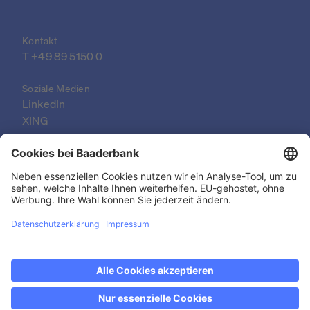
Kontakt
T 
+49 89 5150 0
Soziale Medien
LinkedIn
XING
YouTube
© 2026 Baader Bank AG
Impressum
Rechtliche Dokumente
Datenschutzerklärung
Rechtlicher Hinweis
Barrierefreiheit
Jetzt den Wochenendhandel entdecken: samstags
Kontakt & FAQ
von 14-19 Uhr!