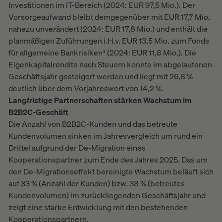
Investitionen im IT-Bereich (2024: EUR 97,5 Mio.). Der
Vorsorgeaufwand bleibt demgegenüber mit EUR 17,7 Mio.
nahezu unverändert (2024: EUR 17,8 Mio.) und enthält die
planmäßigen Zuführungen i.H.v. EUR 13,5 Mio. zum Fonds
für allgemeine Bankrisiken¹ (2024: EUR 11,8 Mio.). Die
Eigenkapitalrendite nach Steuern konnte im abgelaufenen
Geschäftsjahr gesteigert werden und liegt mit 26,8 %
deutlich über dem Vorjahreswert von 14,2 %.
Langfristige Partnerschaften stärken Wachstum im
B2B2C-Geschäft
Die Anzahl von B2B2C-Kunden und das betreute
Kundenvolumen sinken im Jahresvergleich um rund ein
Drittel aufgrund der De-Migration eines
Kooperationspartner zum Ende des Jahres 2025. Das um
den De-Migrationseffekt bereinigte Wachstum beläuft sich
auf 33 % (Anzahl der Kunden) bzw. 38 % (betreutes
Kundenvolumen) im zurückliegenden Geschäftsjahr und
zeigt eine starke Entwicklung mit den bestehenden
Kooperationspartnern.