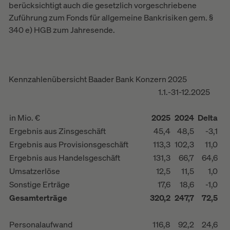
berücksichtigt auch die gesetzlich vorgeschriebene
Zuführung zum Fonds für allgemeine Bankrisiken gem. §
340 e) HGB zum Jahresende.
Kennzahlenübersicht Baader Bank Konzern 2025
1.1.-31-12.2025
in Mio. €
2025
2024
Delta
Ergebnis aus Zinsgeschäft
45,4
48,5
-3,1
Ergebnis aus Provisionsgeschäft
113,3
102,3
11,0
Ergebnis aus Handelsgeschäft
131,3
66,7
64,6
Umsatzerlöse
12,5
11,5
1,0
Sonstige Erträge
17,6
18,6
-1,0
Gesamterträge
320,2
247,7
72,5
Personalaufwand
116,8
92,2
24,6