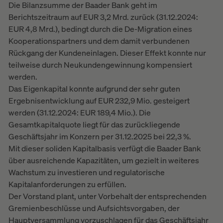
Die Bilanzsumme der Baader Bank geht im
Berichtszeitraum auf EUR 3,2 Mrd. zurück (31.12.2024:
EUR 4,8 Mrd.), bedingt durch die De-Migration eines
Kooperationspartners und dem damit verbundenen
Rückgang der Kundeneinlagen. Dieser Effekt konnte nur
teilweise durch Neukundengewinnung kompensiert
werden.
Das Eigenkapital konnte aufgrund der sehr guten
Ergebnisentwicklung auf EUR 232,9 Mio. gesteigert
werden (31.12.2024: EUR 189,4 Mio.). Die
Gesamtkapitalquote liegt für das zurückliegende
Geschäftsjahr im Konzern per 31.12.2025 bei 22,3 %.
Mit dieser soliden Kapitalbasis verfügt die Baader Bank
über ausreichende Kapazitäten, um gezielt in weiteres
Wachstum zu investieren und regulatorische
Kapitalanforderungen zu erfüllen.
Der Vorstand plant, unter Vorbehalt der entsprechenden
Gremienbeschlüsse und Aufsichtsvorgaben, der
Hauptversammlung vorzuschlagen für das Geschäftsjahr