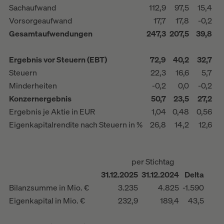
Sachaufwand
112,9
97,5
15,4
Vorsorgeaufwand
17,7
17,8
-0,2
Gesamtaufwendungen
247,3
207,5
39,8
Ergebnis vor Steuern (EBT)
72,9
40,2
32,7
Steuern
22,3
16,6
5,7
Minderheiten
-0,2
0,0
-0,2
Konzernergebnis
50,7
23,5
27,2
Ergebnis je Aktie in EUR
1,04
0,48
0,56
Eigenkapitalrendite nach Steuern in %
26,8
14,2
12,6
per Stichtag
31.12.2025
31.12.2024
Delta
Bilanzsumme in Mio. €
3.235
4.825
-1.590
Eigenkapital in Mio. €
232,9
189,4
43,5