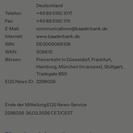
Deutschland
Telefon:
+49 89 5150 1017
Fax:
+49 89 5150 1111
E-Mail:
communications@baaderbank.de
Internet:
www.baaderbank.de
ISIN:
DE0005088108
WKN:
508810
Börsen:
Freiverkehr in Düsseldorf, Frankfurt,
Hamburg, München (m:access), Stuttgart,
Tradegate BSX
EQS News ID:
2298026
Ende der Mitteilung
EQS News-Service
2298026 26.03.2026 CET/CEST