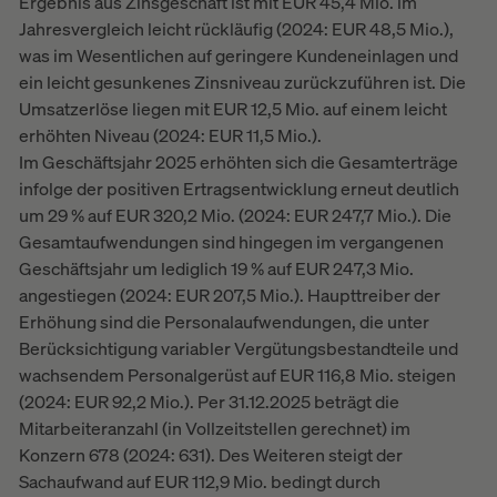
Ergebnis aus Zinsgeschäft ist mit EUR 45,4 Mio. im
Jahresvergleich leicht rückläufig (2024: EUR 48,5 Mio.),
was im Wesentlichen auf geringere Kundeneinlagen und
ein leicht gesunkenes Zinsniveau zurückzuführen ist. Die
Umsatzerlöse liegen mit EUR 12,5 Mio. auf einem leicht
erhöhten Niveau (2024: EUR 11,5 Mio.).
Im Geschäftsjahr 2025 erhöhten sich die Gesamterträge
infolge der positiven Ertragsentwicklung erneut deutlich
um 29 % auf EUR 320,2 Mio. (2024: EUR 247,7 Mio.). Die
Gesamtaufwendungen sind hingegen im vergangenen
Geschäftsjahr um lediglich 19 % auf EUR 247,3 Mio.
angestiegen (2024: EUR 207,5 Mio.). Haupttreiber der
Erhöhung sind die Personalaufwendungen, die unter
Berücksichtigung variabler Vergütungsbestandteile und
wachsendem Personalgerüst auf EUR 116,8 Mio. steigen
(2024: EUR 92,2 Mio.). Per 31.12.2025 beträgt die
Mitarbeiteranzahl (in Vollzeitstellen gerechnet) im
Konzern 678 (2024: 631). Des Weiteren steigt der
Sachaufwand auf EUR 112,9 Mio. bedingt durch