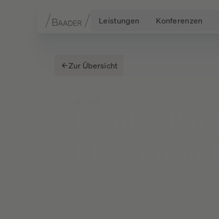
Leistungen
Konferenzen
Navigation
Inhalt
Fußzeile
Zur Übersicht
NEWS
Baader
Ban
EU-weiten