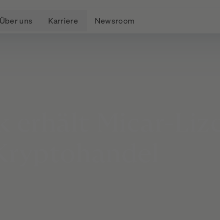
Über uns
Karriere
Newsroom
k
erhält
Micar-Liz
Kryptohandel