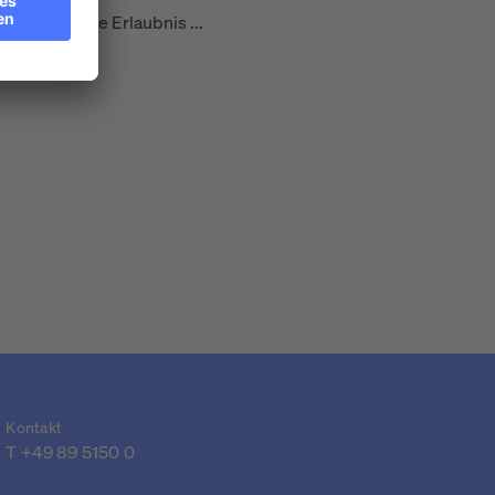
 erteilte die Erlaubnis ...
Kontakt
T 
+49 89 5150 0