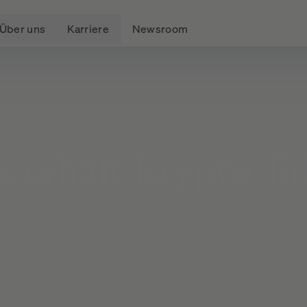
Über uns
Karriere
Newsroom
k
erhält
Krypto-Er