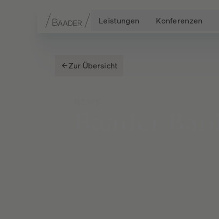
Leistungen
Konferenzen
Navigation
Inhalt
Fußzeile
Zur Übersicht
NEWS
Baader
Ban