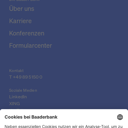
Über uns
Karriere
Konferenzen
Formularcenter
Kontakt
T 
+49 89 5150 0
Soziale Medien
LinkedIn
XING
YouTube