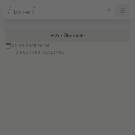
Navigation
Inhalt
Fußzeile
Zur Übersicht
02.05.2025
09:46
DIRECTORS DEALINGS
NEWS
Baader
Bank
AG:
Oliver
Riedel,
Kauf