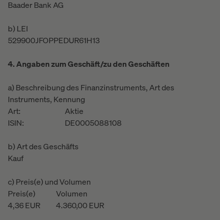
Baader Bank AG
b) LEI
529900JFOPPEDUR61H13
4. Angaben zum Geschäft/zu den Geschäften
a) Beschreibung des Finanzinstruments, Art des
Instruments, Kennung
Art:
Aktie
ISIN:
DE0005088108
b) Art des Geschäfts
Kauf
c) Preis(e) und Volumen
Preis(e)
Volumen
4,36
EUR
4.360,00
EUR