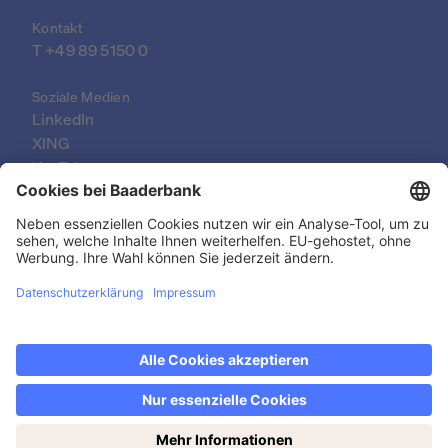
Kontakt
T 
+49 89 5150 0
Soziale Medien
LinkedIn
XING
YouTube
© 2026 Baader Bank AG
Impressum
Rechtliche Dokumente
Datenschutzerklärung
Rechtlicher Hinweis
Barrierefreiheit
Jetzt den Wochenendhandel entdecken: samstags
Kontakt & FAQ
von 14-19 Uhr!
Datenschutzeinstellungen