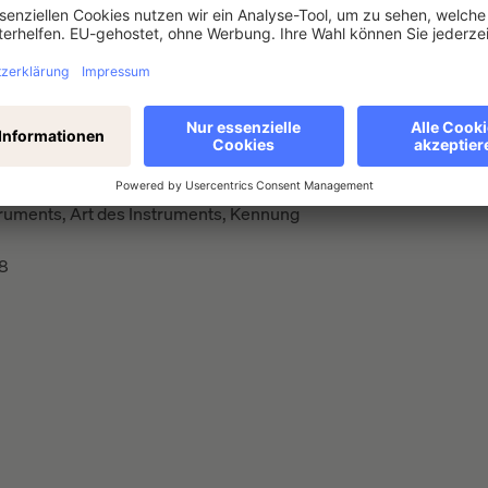
den Geschäften
ruments, Art des Instruments, Kennung
8