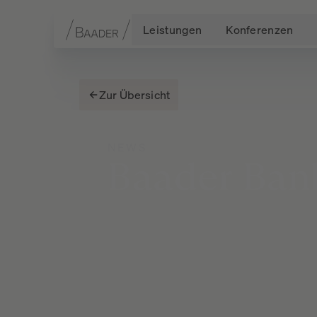
Leistungen
Konferenzen
Navigation
Inhalt
Fußzeile
Zur Übersicht
NEWS
Baader
Ban