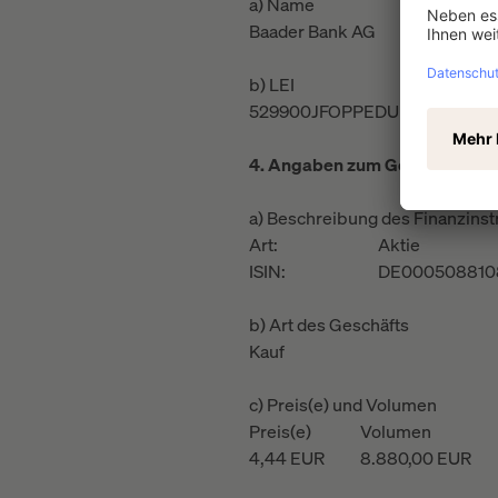
a) Name
Baader Bank AG
b) LEI
529900JFOPPEDUR61H13
4. Angaben zum Geschäft/zu 
a) Beschreibung des Finanzinst
Art:
Aktie
ISIN:
DE000508810
b) Art des Geschäfts
Kauf
c) Preis(e) und Volumen
Preis(e)
Volumen
4,44
EUR
8.880,00
EUR