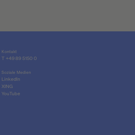
Kontakt
T 
+49 89 5150 0
Soziale Medien
LinkedIn
XING
YouTube
Jetzt den
Wochenendhandel
entdecken: samstags von
14-19 Uhr!