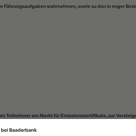
die Führungsaufgaben wahrnehmen, sowie zu den in enger Bez
m Teilnehmer am Markt für Emissionszertifikate, zur Verstei
aufsicht