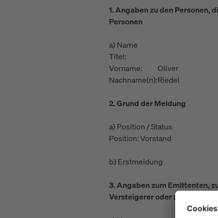
1. Angaben zu den Personen, 
Personen
a) Name
Titel:
Vorname:
Oliver
Nachname(n):
Riedel
2. Grund der Meldung
a) Position / Status
Position:
Vorstand
b) Erstmeldung
3. Angaben zum Emittenten, zu
Versteigerer oder zur Auktions