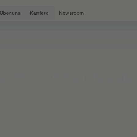
Über uns
Karriere
Newsroom
k
AG:
Oliver
Riede