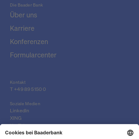
Die Baader Bank
Über uns
Karriere
Konferenzen
Formularcenter
Kontakt
T 
+49 89 5150 0
Soziale Medien
LinkedIn
XING
YouTube