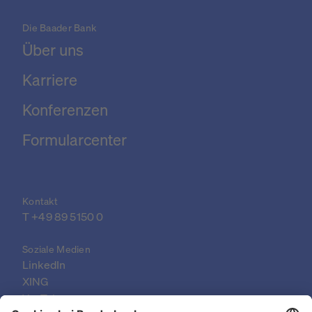
Die Baader Bank
Über uns
Karriere
Konferenzen
Formularcenter
Kontakt
T 
+49 89 5150 0
Soziale Medien
LinkedIn
XING
YouTube