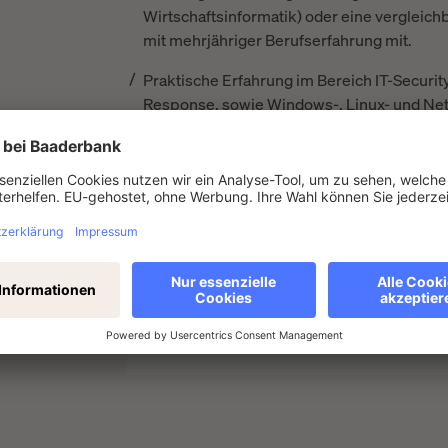
Wirtschaftsinformatik) oder eine vergleichb
mit mehrjähriger Berufserfahrung mit.
Praktische Erfahrung im Bereich IT-Securit
Response, sowie Windows-, Linux- und Net
Neben einer präzisen und zielorientierten 
insbesondere durch ein hohes Maß an Eigeni
Sehr gute Deutsch- und Englischkenntnisse 
Das hört sich gut an?