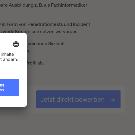
are Ausbildung z. B. als Fachinformatiker
y in Form von Penetrationtests und Incident
zwerk-Kenntnisse setzen wir voraus.
Arbeitsweise zeichnen Sie sich
nitiative aus.
runden Ihr Profil ab.
Jetzt direkt bewerben