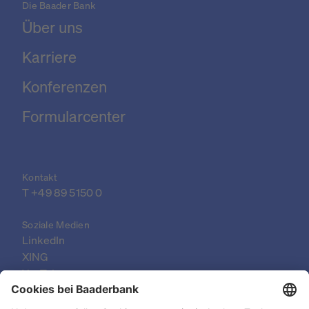
Die Baader Bank
Über uns
Karriere
Konferenzen
Formularcenter
Kontakt
T 
+49 89 5150 0
Soziale Medien
LinkedIn
XING
YouTube