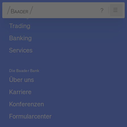
Unser Angebot
Trading
Navigation
Inhalt
Fußzeile
Banking
Services
Die Baader Bank
Über uns
Karriere
Konferenzen
Formularcenter