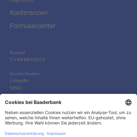
Konferenzen
Formularcenter
Kontakt
T 
+49 89 5150 0
Soziale Medien
LinkedIn
XING
YouTube
© 2026 Baader Bank AG
Impressum