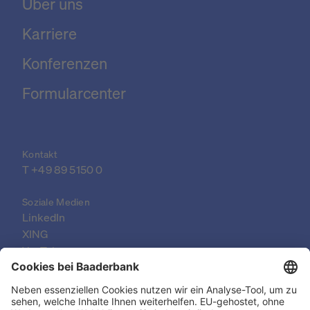
Über uns
Karriere
Konferenzen
Formularcenter
Kontakt
T 
+49 89 5150 0
Soziale Medien
LinkedIn
XING
YouTube