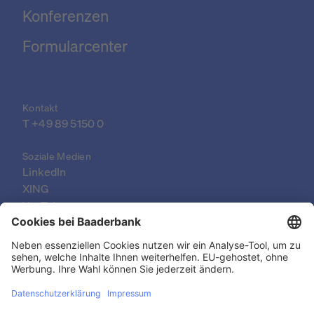
Konferenzen
Formularcenter
Kontakt
T 
+49 89 5150 0
Soziale Medien
LinkedIn
XING
YouTube
© 2026 Baader Bank AG
Impressum
Rechtliche Dokumente