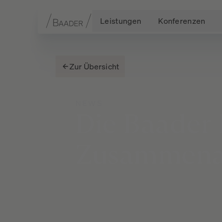
Leistungen
Konferenzen
Navigation
Inhalt
Fußzeile
Zur Übersicht
NEWS
Die
Baader
Zusammena