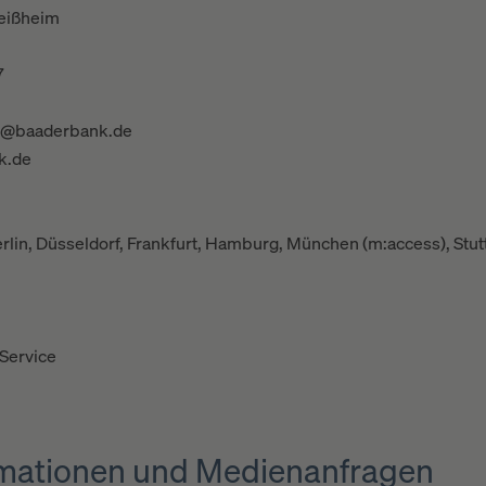
eißheim
7
s@baaderbank.de
k.de
erlin, Düsseldorf, Frankfurt, Hamburg, München (m:access), Stu
Service
ormationen und Medienanfragen