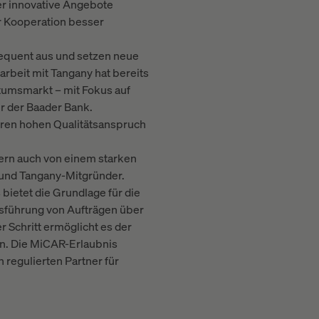
er innovative Angebote
 Kooperation besser
sequent aus und setzen neue
rbeit mit Tangany hat bereits
stumsmarkt – mit Fokus auf
er der Baader Bank.
ihren hohen Qualitätsanspruch
dern auch von einem starken
 und Tangany-Mitgründer.
bietet die Grundlage für die
usführung von Aufträgen über
 Schritt ermöglicht es der
en. Die MiCAR-Erlaubnis
 regulierten Partner für