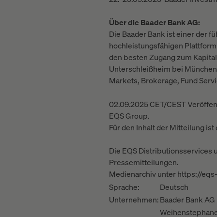
Über die Baader Bank AG:
Die Baader Bank ist einer der f
hochleistungsfähigen Plattform
den besten Zugang zum Kapitalma
Unterschleißheim bei München u
Markets, Brokerage, Fund Servi
02.09.2025 CET/CEST Veröffent
EQS Group.
Für den Inhalt der Mitteilung is
Die EQS Distributionsservices
Pressemitteilungen.
Medienarchiv unter https://eq
Sprache:
Deutsch
Unternehmen:
Baader Bank AG
Weihenstephaner