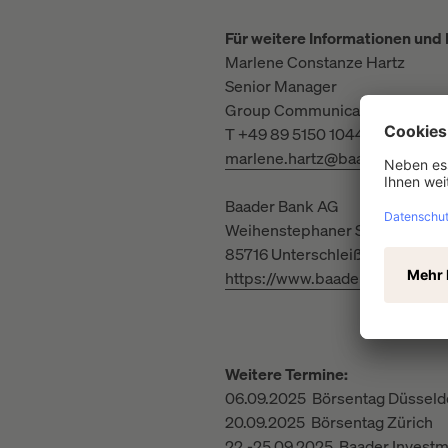
Für weitere Informationen und
Marlene Constanze Hartz
Senior Manager
Group Communication
T +49 89 5150 1044
marlene.hartz@baaderbank.de
Baader Bank AG
Weihenstephaner Straße 4
85716 Unterschleißheim, Deuts
https://www.baaderbank.de
Weitere Termine:
06.09.2025 Börsentag Düsseld
20.09.2025 Börsentag Zürich
22.-25.09.2025 Baader Invest