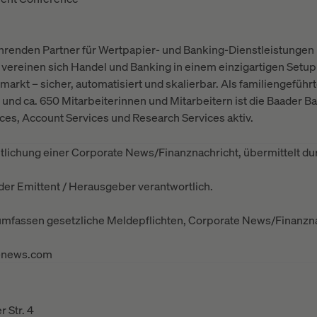
ührenden Partner für Wertpapier- und Banking-Dienstleistungen 
 vereinen sich Handel und Banking in einem einzigartigen Setu
rkt – sicher, automatisiert und skalierbar. Als familiengeführte
nd ca. 650 Mitarbeiterinnen und Mitarbeitern ist die Baader B
ces, Account Services und Research Services aktiv.
lichung einer Corporate News/Finanznachricht, übermittelt dur
t der Emittent / Herausgeber verantwortlich.
 umfassen gesetzliche Meldepflichten, Corporate News/Finanzn
s-news.com
 Str. 4