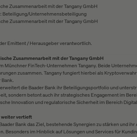
gische Zusammenarbeit mit der Tangany GmbH
): Beteiligung/Unternehmensbeteiligung
gische Zusammenarbeit mit der Tangany GmbH
t der Emittent / Herausgeber verantwortlich.
egische Zusammenarbeit mit der Tangany GmbH
h am Münchner FinTech-Unternehmen Tangany. Beide Unternehmen
rungen zusammen. Tangany fungiert hierbei als Kryptoverwahr-
r Bank.
rweitert die Baader Bank ihr Beteiligungsportfolio und unterstre
it, sondern betont auch ihr strategisches Engagement im Berei
che Innovation und regulatorische Sicherheit im Bereich Digita
eiter vertieft
e Baader Bank das Ziel, bestehende Synergien zu stärken und ih
n. Besonders im Hinblick auf Lösungen und Services für Kund