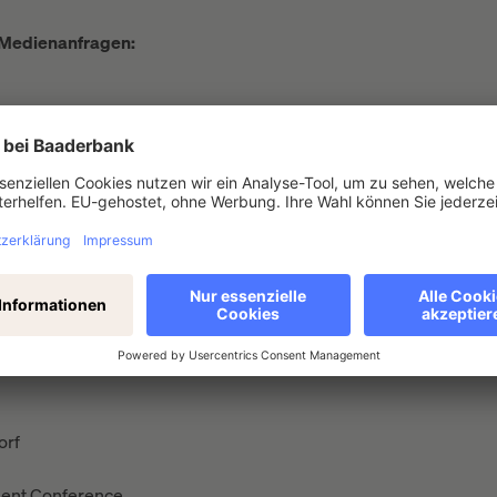
 Medienanfragen:
chland
orf
ment Conference