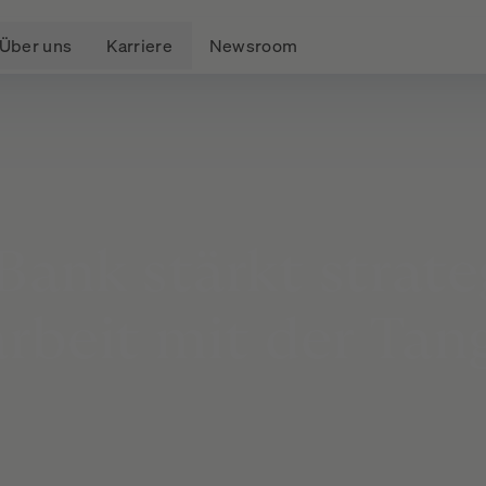
Über uns
Karriere
Newsroom
Bank
stärkt
strate
rbeit
mit
der
Tan