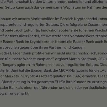
ie Partnerschaft beiden Unternehmen, schneller und effizient
esem Setup kann auch das gemeinsame Wachstum im Rahmen der
y bauen wir unsere Marktposition im Bereich Kryptohandel kon
ansparenten und regulierten Setups. Die erfolgreiche Zusammena
und bietet auch zukünftig Innovationspotenziale für einen Wach
“, betont Oliver Riedel, stellvertretender Vorstandsvorsitzend
der Baader Bank im Kryptobereich betont die Baader Bank auch 
versprechen gegenüber ihren Partnern und Kunden.
t der Baader Bank profitieren wir nicht nur technologisch, son
n für unsere Wachstumspläne“, ergänzt Martin Kreitmair, CEO
 Tangany agieren im Rahmen eines vollregulierten Setups. Dies 
e. Im Juni hat die Baader Bank die MiCAR-Erlaubnis für die „A
r Markets in Crypto Assets Regulation (MiCAR) erhalten. Dieser
Dienstleistung in der gesamten EU für ihre Kunden zu erbring
Baader Bank als einen der führenden und einen der verlässlichsten
towährungsmarkt.