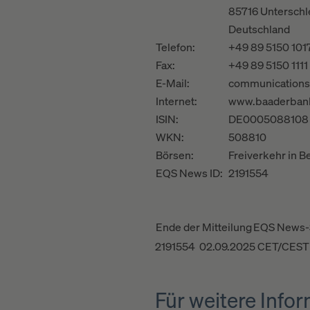
85716 Unterschl
Deutschland
Telefon:
+49 89 5150 101
Fax:
+49 89 5150 1111
E-Mail:
communication
Internet:
www.baaderban
ISIN:
DE0005088108
WKN:
508810
Börsen:
Freiverkehr in B
EQS News ID:
2191554
Ende der Mitteilung
EQS News-
2191554 02.09.2025 CET/CEST
Für weitere Inf