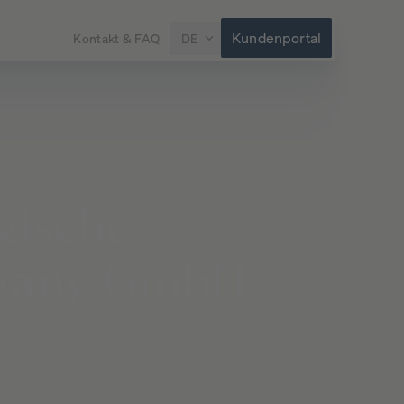
Kundenportal
Kontakt & FAQ
DE
gische
gany
GmbH