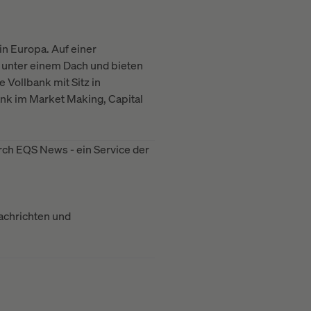
in Europa. Auf einer
p unter einem Dach und bieten
 Vollbank mit Sitz in
ank im Market Making, Capital
ch EQS News - ein Service der
achrichten und